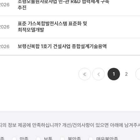
소형모듈원자로사업 민-관 R&D 협력체계 구축
2026
추진
표준 가스복합발전시스템 표준화 및
2026
최적모델개발
보령신복합 1호기 건설사업 종합설계기술용역
2026
1
2
처음
이전
지의 정보 제공에 만족하십니까? 개선/건의사항이 있으면 아래에 남겨주
족
만족
보통
불만족
매우불만족