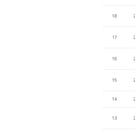
사업실명제
>
18
대상사업
선정기준
및
17
현황
목록
16
-
번호,
분류,
15
제목,
등록일
,
14
첨부파일
,
13
조회수