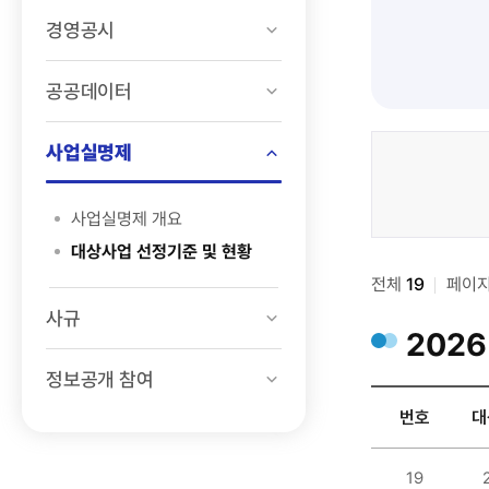
경영공시
공공데이터
사업실명제
정보공개
>
사업실명제 개요
사업실명제
대상사업 선정기준 및 현황
>
전체
대상사업
19
페이
선정기준
사규
2026
및
현황
정보공개 참여
검색
번호
대
정보공개
19
>