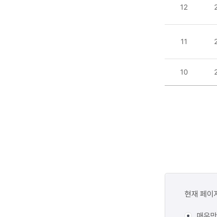
12
11
10
콘텐츠
만족도
현재 페이
조사
매우만