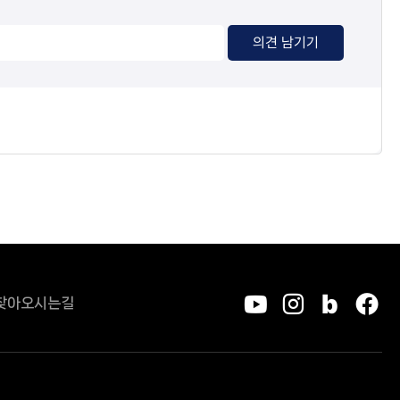
의견 남기기
찾아오시는길
유튜브
인스타그
블로그
페