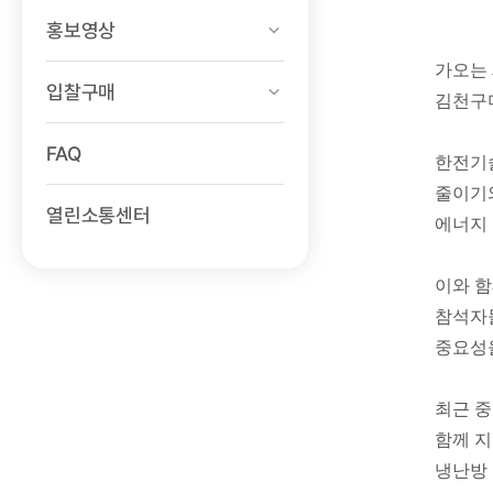
홍보영상
가오는 
입찰구매
김천구미
FAQ
한전기술
줄이기와
열린소통센터
에너지 
이와 함
참석자들
중요성을
최근 중
함께 지
냉난방 