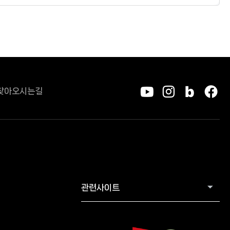
찾아오시는길
유튜브
인스타그
블로그
페
관련사이트