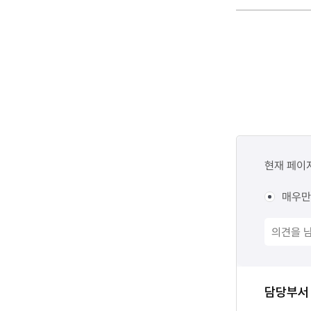
콘텐츠
만족도
현재 페이
조사
매우만
담당자
담당부서
정보