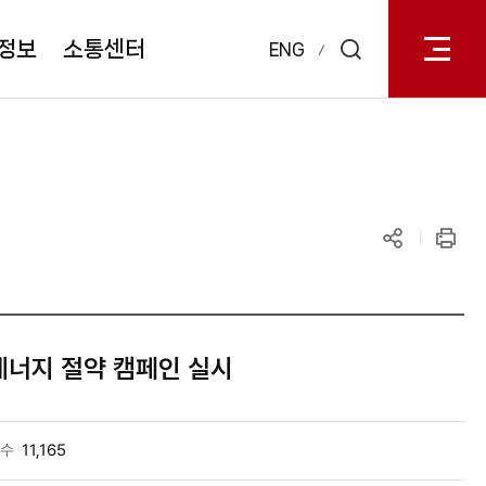
전체메
열기
정보
소통센터
ENG
검색
레이어
열기
공유하기
인쇄
에너지 절약 캠페인 실시
수
11,165