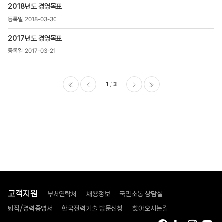
2018년도 경영목표
2018-03-30
2017년도 경영목표
2017-03-21
1
3
이전
다음
마지막
고객지원
부서연락처
채용정보
국민소통 상담실
퇴직/경력증명서
한국전력기술 방문신청
찾아오시는길