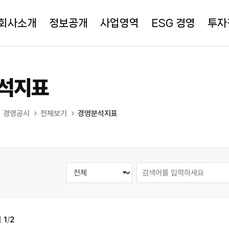
회사소개
정보공개
사업영역
ESG 경영
투자
석지표
경영공시
전체보기
경영분석지표
지
1
/
2