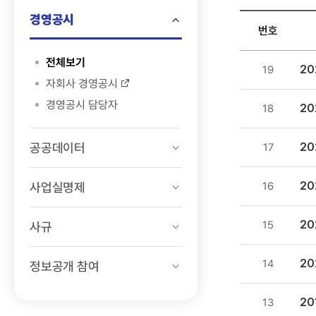
검색
경영공시
번호
정보공개
전체보기
2
19
>
자회사 경영공시
경영공시
경영공시 담당자
2
18
>
경영분석지표
공공데이터
목록
2
17
-
번호,
2
사업실명제
16
제목,
등록일
2
15
사규
,
첨부파일
2
14
정보공개 참여
,
조회수
2
13