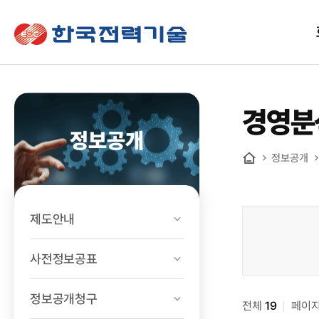
한국전력기술
경영분
정보공개
정보공개
홈
제도안내
정보공개
>
사전정보공표
경영공시
>
정보공개청구
전체
경영분석지표
19
페이