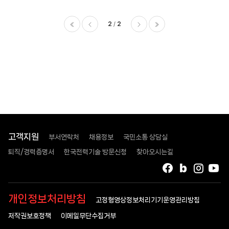
>
청렴도
평가결과
2
2
목록
-
이전
다음
마지막
번호,
제목,
등록일
,
첨부파일
,
조회수
고객지원
부서연락처
채용정보
국민소통 상담실
퇴직/경력증명서
한국전력기술 방문신청
찾아오시는길
페이스북
블로그
인스타
유
개인정보처리방침
고정형영상정보처리기기운영관리방침
저작권보호정책
이메일무단수집거부