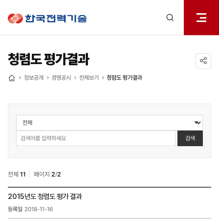
전체메
한국전력기술
열기
검색
레이어
열기
청렴도 평가결과
공유하기
정보공개
경영공시
전체보기
청렴도 평가결과
홈
정보공개
>
경영공시
검색
>
청렴도
평가결과
전체
11
페이지
2
/
2
검색
정보공개
2015년도 청렴도 평가 결과
>
2018-11-16
경영공시