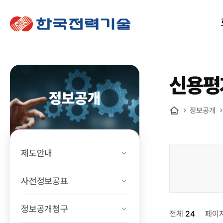
한국전력기술
신용평
정보공개
정보공개
홈
제도안내
정보공개
>
사전정보공표
경영공시
>
정보공개청구
전체
신용평가
24
페이