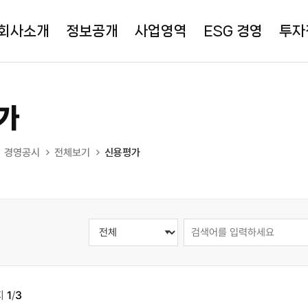
회사소개
정보공개
사업영역
ESG 경영
투자
가
경영공시
전체보기
신용평가
지
1
/
3