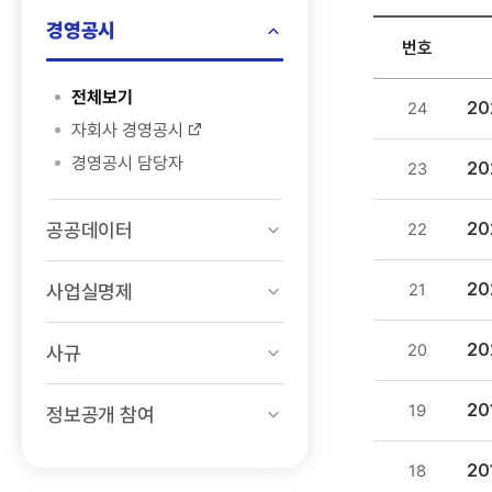
검색
경영공시
번호
정보공개
전체보기
2
24
>
자회사 경영공시
경영공시
경영공시 담당자
2
23
>
신용평가
공공데이터
목록
2
22
-
번호,
2
사업실명제
21
제목,
등록일
2
20
사규
,
첨부파일
2
19
정보공개 참여
,
조회수
2
18