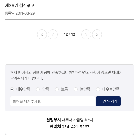
>
제36기 결산공고
상법상
공고
2011-03-29
목록
-
번호,
12
12
제목,
등록일
이전
다음
마지막
,
첨부파일
,
조회수
콘텐츠
현재 페이지의 정보 제공에 만족하십니까? 개선/건의사항이 있으면 아래에
만족도
남겨주시기 바랍니다.
조사
매우만족
만족
보통
불만족
매우불만족
의견 남기기
담당자
담당부서
재무처 자금팀 최*지
정보
연락처
054-421-5267