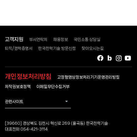
고객지원
부서연락처
채용정보
국민소통 상담실
퇴직/경력증명서
한국전력기술 방문신청
찾아오시는길
페이스북
블로그
인스타
유
개인정보처리방침
고정형영상정보처리기기운영관리방침
저작권보호정책
이메일무단수집거부
관련사이트
[39660] 경상북도 김천시 혁신로 269 (율곡동) 한국전력기술
대표전화 054-421-3114