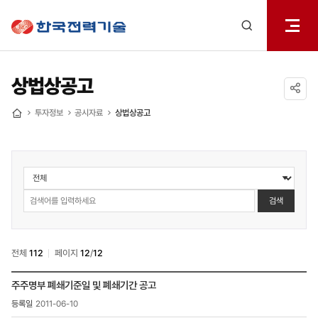
전체메
한국전력기술
열기
검색
레이어
열기
상법상공고
공유하기
투자정보
공시자료
상법상공고
홈
투자정보
>
공시자료
검색
>
상법상
공고
전체
112
페이지
12
/
12
검색
투자정보
주주명부 폐쇄기준일 및 폐쇄기간 공고
>
2011-06-10
공시자료