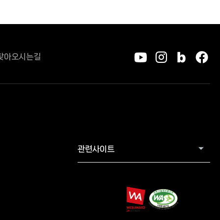
찾아오시는길
유튜브
인스타그
블로그
페
관련사이트