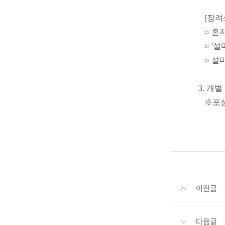
[장려
○ 혼
○ '
○ 설
3. 개별 
※포상
이전글
다음글