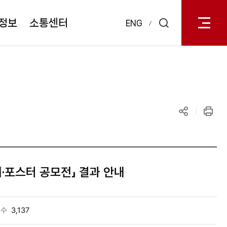
전체메
열기
정보
소통센터
ENG
검색
레이어
열기
공유하기
인쇄
·포스터 공모전」 결과 안내
회수
3,137