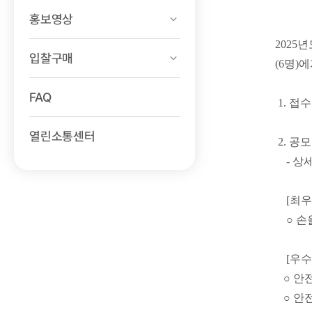
홍보영상
2025
입찰구매
(6명)
FAQ
1. 접수
열린소통센터
2. 공
- 상세
[최우
○ 손
[우수
○ 안
○ 안전