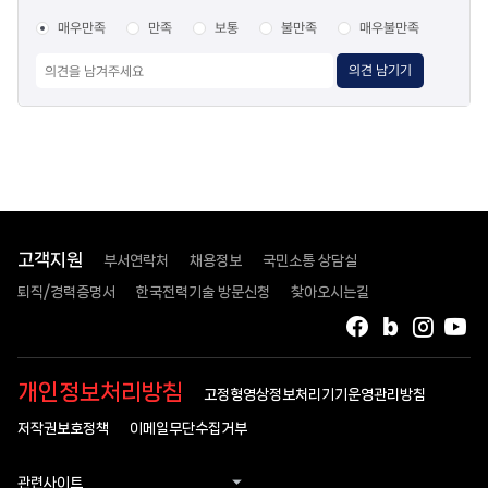
매우만족
만족
보통
불만족
매우불만족
의견 남기기
고객지원
부서연락처
채용정보
국민소통 상담실
퇴직/경력증명서
한국전력기술 방문신청
찾아오시는길
페이스북
블로그
인스타
유
개인정보처리방침
고정형영상정보처리기기운영관리방침
저작권보호정책
이메일무단수집거부
관련사이트