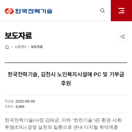
전체메
한국전력기술
열기
검색
레이어
열기
보도자료
공유하기
소통센터
보도자료
홈
한국전력기술, 김천시 노인복지시설에 PC 및 기부금
후원
작성일
2025-09-09
조회수
4,065
한국전력기술(사장 김태균, 이하 ‘한전기술’)은 환경·사회·
투명(ESG) 경영 실천의 일환으로 관내 디지털 취약계층