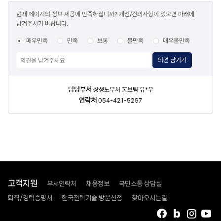
콘텐츠
현재 페이지의 정보 제공에 만족하십니까? 개선/건의사항이 있으면 아래에
만족도
남겨주시기 바랍니다.
조사
매우만족
만족
보통
불만족
매우불만족
의견 남기기
담당자
담당부서
상생노무처 홍보팀 유*우
정보
연락처
054-421-5297
고객지원
부서연락처
채용정보
국민소통 상담실
퇴직/경력증명서
한국전력기술 방문신청
찾아오시는길