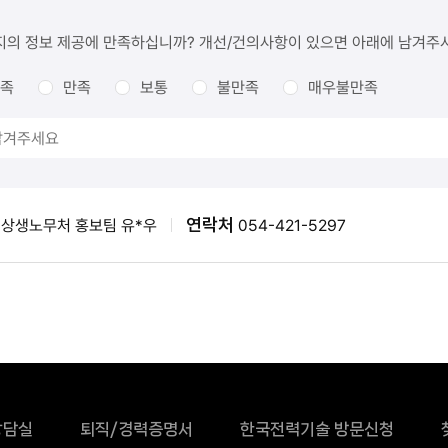
지의 정보 제공에 만족하십니까? 개선/건의사항이 있으면 아래에 남겨주
족
만족
보통
불만족
매우불만족
연락처
상생노무처 홍보팀 유*우
054-421-5297
상담실
퇴직/경력증명서
한국전력기술 방문신청