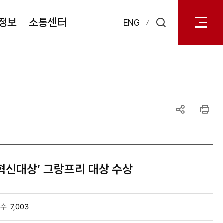
전체메
열기
정보
소통센터
ENG
검색
레이어
열기
공유하기
인쇄
혁신대상’ 그랑프리 대상 수상
회수
7,003