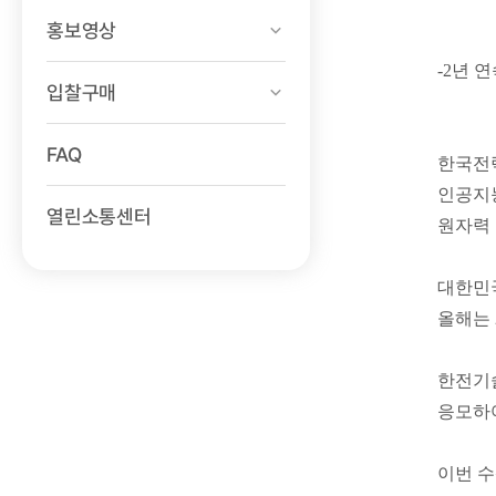
홍보영상
-2년 
입찰구매
FAQ
한국전력
인공지능
열린소통센터
원자력 
대한민국
올해는 
한전기술
응모하여
이번 수상