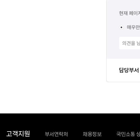
콘텐츠
만족도
현재 페이
조사
매우만
담당자
담당부서
정보
고객지원
부서연락처
채용정보
국민소통 