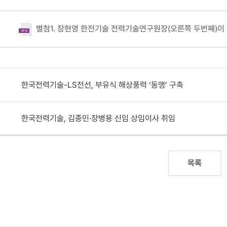
별첨1. 장현영 한전기술 전력기술연구원장(오른쪽 두번째)이 11일 국회 체험관에서 열린 시상식에 참석해 김태균 한
한국전력기술-LS전선, 부유식 해상풍력 ‘동맹’ 구축
한국전력기술, 김종민·장병용 신임 상임이사 취임
목록