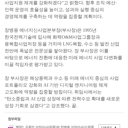
사업지원 체계를 강화하겠다”고 밝혔다. 향후 조직·예산·
인력 운영의 효율성을 높이고, 성과와 실행 중심의
경영체계를 구축하는 데 역량을 집중할 계획이다.
장병용 에너지신사업본부장(부사장)은 1995년
한국전력기술에 입사해 화력O&M사업그룹장과
융복합사업처장 등을 거치며 LNG복합, 수소 등 발전 산업
전반에 폭넓은 전문성을 쌓아왔다. 장 부사장은 이를
바탕으로 에너지 전환에 대응한 미래 에너지 사업 다변화를
이끌 적임자로 평가받고 있다.
장 부사장은 해상풍력과 수소 등 미래 에너지 중심의 사업
포트폴리오 강화와 AI 기반 디지털 엔지니어링 체계
고도화에 역량을 집중할 방침이다. 취임사에서는
“탄소중립과 AI 산업 성장에 따른 전력수요 확대를 새로운
성장 기회로 삼겠다”고 강조했다. 끝.
첨부파일
별첨1. 김종민 상임이사(왼쪽)와 장병용 상임이사(오른쪽)가 한전기술 김태균 사장(가운데)과 기념촬영을 하고 있다..jpg
다운로드