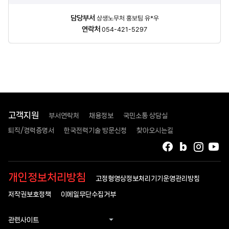
담당자
담당부서
상생노무처 홍보팀 유*우
정보
연락처
054-421-5297
고객지원
부서연락처
채용정보
국민소통 상담실
퇴직/경력증명서
한국전력기술 방문신청
찾아오시는길
페이스북
블로그
인스타
유
개인정보처리방침
고정형영상정보처리기기운영관리방침
저작권보호정책
이메일무단수집거부
관련사이트