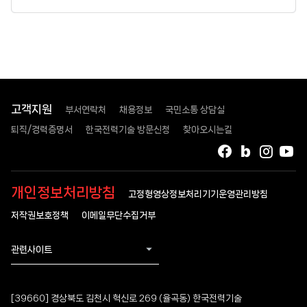
고객지원
부서연락처
채용정보
국민소통 상담실
퇴직/경력증명서
한국전력기술 방문신청
찾아오시는길
페이스북
블로그
인스타
유
개인정보처리방침
고정형영상정보처리기기운영관리방침
저작권보호정책
이메일무단수집거부
관련사이트
[39660] 경상북도 김천시 혁신로 269 (율곡동) 한국전력기술