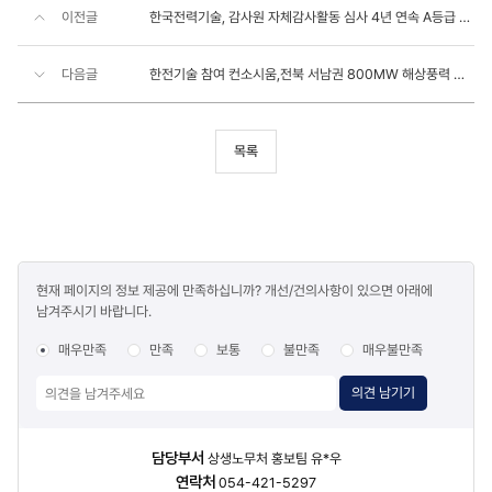
이전글
한국전력기술, 감사원 자체감사활동 심사 4년 연속 A등급 달성
다음글
한전기술 참여 컨소시움,전북 서남권 800MW 해상풍력 우선협상대상자 선정
목록
콘텐츠
현재 페이지의 정보 제공에 만족하십니까? 개선/건의사항이 있으면 아래에
만족도
남겨주시기 바랍니다.
조사
매우만족
만족
보통
불만족
매우불만족
의견 남기기
담당자
담당부서
상생노무처 홍보팀 유*우
정보
연락처
054-421-5297