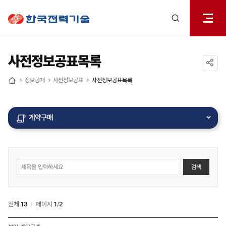
전체메
한국전력기술
열기
검색
레이어
열기
사전정보공표목록
공유하기
정보공개
사전정보공표
사전정보공표목록
홈
계약구매
사전정보공표
검색
게시물
게시판
상세
검색
전체
13
페이지
1
/
2
사전정보공표