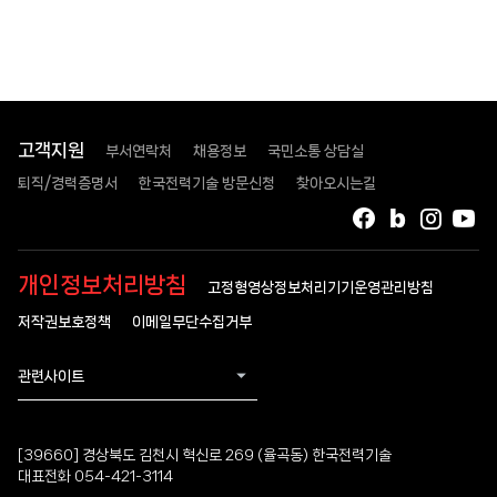
고객지원
부서연락처
채용정보
국민소통 상담실
퇴직/경력증명서
한국전력기술 방문신청
찾아오시는길
페이스북
블로그
인스타
유
개인정보처리방침
고정형영상정보처리기기운영관리방침
저작권보호정책
이메일무단수집거부
관련사이트
[39660] 경상북도 김천시 혁신로 269 (율곡동) 한국전력기술
대표전화 054-421-3114