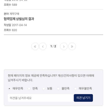
589
계약구매
협력업체 상벌심의 결과
2017-04-14
620
1
2
이전
다음
마지막
콘텐츠
현재 페이지의 정보 제공에 만족하십니까? 개선/건의사항이 있으면 아래에
만족도
남겨주시기 바랍니다.
조사
매우만족
만족
보통
불만족
매우불만족
의견 남기기