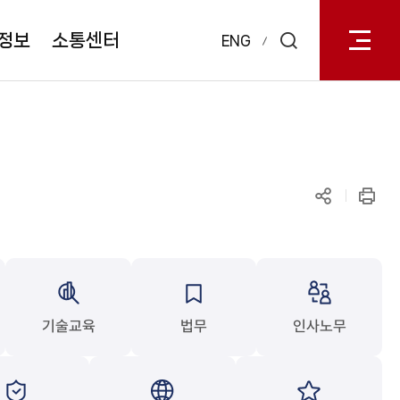
전체메
열기
정보
소통센터
ENG
검색
레이어
열기
공유하기
인쇄
기술교육
법무
인사노무