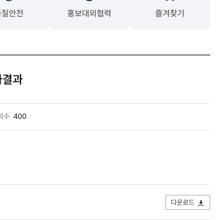
품질안전
홍보대외협력
즐겨찾기
가결과
회수
400
다운로드