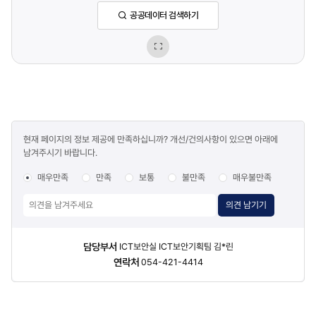
공공데이터 검색하기
이미지
확대보기
콘텐츠
현재 페이지의 정보 제공에 만족하십니까? 개선/건의사항이 있으면 아래에
만족도
남겨주시기 바랍니다.
조사
매우만족
만족
보통
불만족
매우불만족
의견 남기기
담당자
담당부서
ICT보안실 ICT보안기획팀 김*린
정보
연락처
054-421-4414