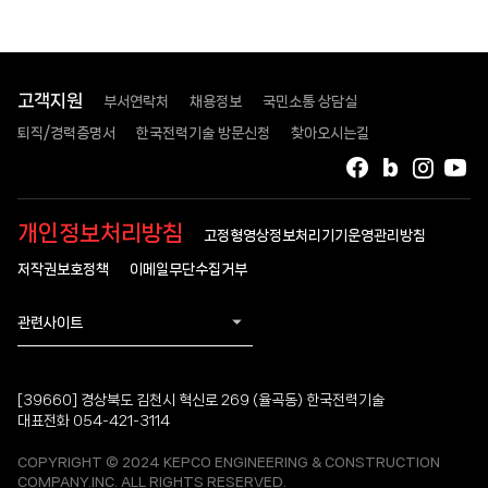
고객지원
부서연락처
채용정보
국민소통 상담실
퇴직/경력증명서
한국전력기술 방문신청
찾아오시는길
페이스북
블로그
인스타
유
개인정보처리방침
고정형영상정보처리기기운영관리방침
저작권보호정책
이메일무단수집거부
관련사이트
[39660] 경상북도 김천시 혁신로 269 (율곡동) 한국전력기술
대표전화 054-421-3114
COPYRIGHT © 2024 KEPCO ENGINEERING & CONSTRUCTION
COMPANY.INC. ALL RIGHTS RESERVED.