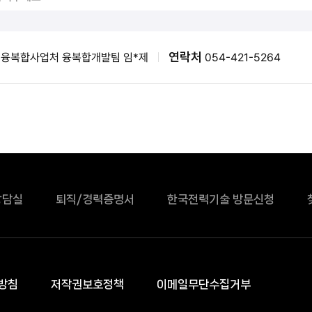
연락처
융복합사업처 융복합개발팀 임*제
054-421-5264
상담실
퇴직/경력증명서
한국전력기술 방문신청
방침
저작권보호정책
이메일무단수집거부