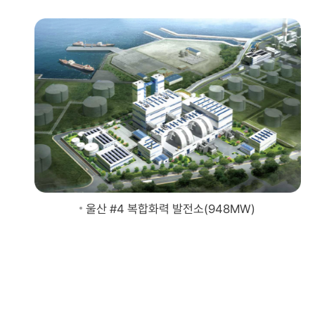
울산 #4 복합화력 발전소(948MW)