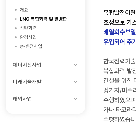
개요
복합발전이란
LNG 복합화력 및 열병합
조정으로 가
석탄화력
배열회수보일
환경사업
유입되어 추가
송·변전사업
한국전력기술은
에너지신사업
복합화력 발전
건설을 위한 
미래기술개발
벵가지/미수라
해외사업
수행하였으며,
가나 타코라디 
수행하였습니