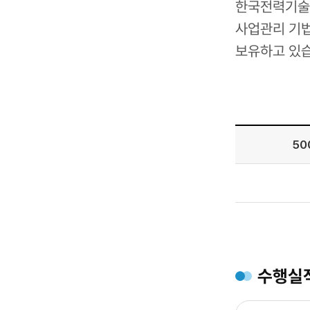
한국전력기술은
사업관리 기법
보유하고 있습
50
500MW
이하
복합화력,
800MW급
복합화력,
1000MW급
수행실
복합화력