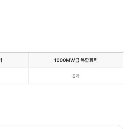
력
1000MW급 복합화력
5기