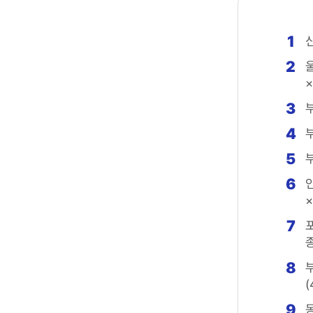
1
2
×
3
4
5
6
×
7
8
(
9