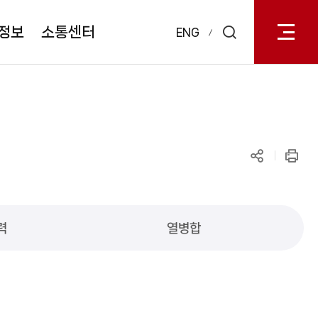
전체메
열기
정보
소통센터
ENG
검색
레이어
열기
공유하기
인쇄
력
열병합