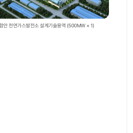
함안 천연가스발전소 설계기술용역 (500MW × 1)