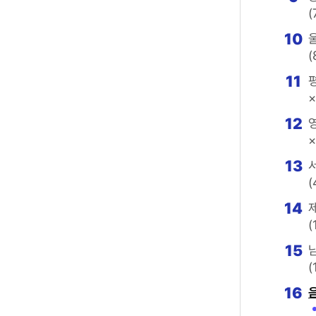
(
10
(
11
×
12
×
13
(
14
(
15
(
16