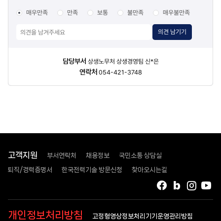
매우만족
만족
보통
불만족
매우불만족
의견 남기기
담당자
담당부서
상생노무처 상생경영팀 신*은
정보
연락처
054-421-3748
고객지원
부서연락처
채용정보
국민소통 상담실
퇴직/경력증명서
한국전력기술 방문신청
찾아오시는길
페이스북
블로그
인스타
유
개인정보처리방침
고정형영상정보처리기기운영관리방침