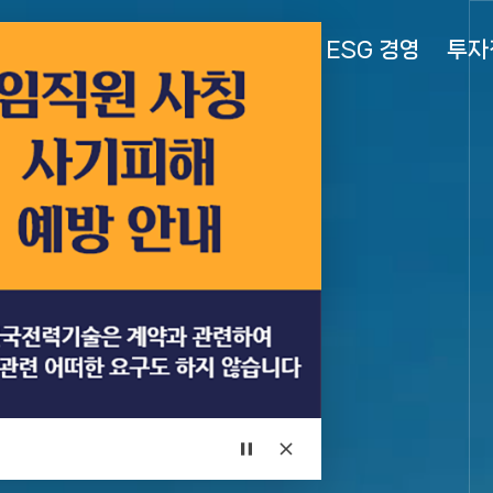
회사소개
정보공개
사업영역
ESG 경영
투자
자동재생
팝업
일시정지
닫기