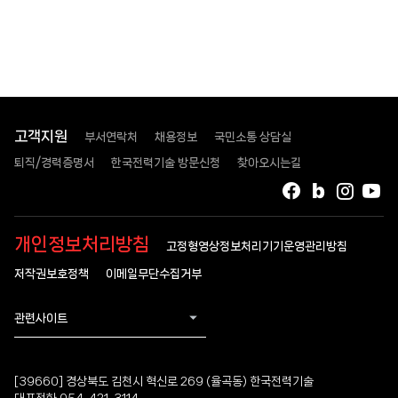
고객지원
부서연락처
채용정보
국민소통 상담실
퇴직/경력증명서
한국전력기술 방문신청
찾아오시는길
페이스북
블로그
인스타
유
개인정보처리방침
고정형영상정보처리기기운영관리방침
저작권보호정책
이메일무단수집거부
관련사이트
[39660] 경상북도 김천시 혁신로 269 (율곡동) 한국전력기술