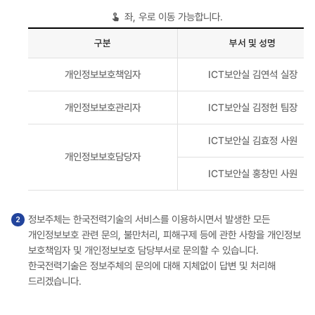
좌, 우로 이동 가능합니다.
구분
부서 및 성명
구분,
개인정보보호책임자
ICT보안실 김연석 실장
부서
및
개인정보보호관리자
ICT보안실 김정헌 팀장
성명,
연락처
ICT보안실 김효정 사원
순으로
개인정보보호담당자
구성된
개인정보
ICT보안실 홍창민 사원
보호책임자
및
정보주체는 한국전력기술의 서비스를 이용하시면서 발생한 모든
담당자
개인정보보호 관련 문의, 불만처리, 피해구제 등에 관한 사항을 개인정보
표
보호책임자 및 개인정보보호 담당부서로 문의할 수 있습니다.
한국전력기술은 정보주체의 문의에 대해 지체없이 답변 및 처리해
드리겠습니다.