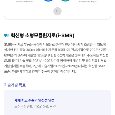
i-
SMR(혁신형
SMR)
이미지
2020
~
확대보기
170MWe
혁신형 소형모듈원자로(i-SMR)
일체형
SMR(육상용)
SMR은 원자로 부품을 공장에서 모듈로 생산해 현장에서 쉽게 조립할 수 있도록
개념설계
및
설계한 전기출력 300㎿ 이하의 원자로를 의미하며, 전세계적으로 2022년 기준
정부
80여종의 SMR이 개발중에 있습니다. 한국전력기술은 정부에서 주도하는 혁신형
기술개발사업
SMR 1단계 기술개발(2021년~2023년)에 참여하여 개념안 및 최상위요건개발·
참여
기본설계를 수행하며, 2단계 기술개발(2023년~2028년)에서는 혁신형 SMR
SMART
표준설계를 개발하고 인허가 취득에 참여할 예정입니다.
1997
~
110MWe
기술개발 목표
일체형
SMR(육상용)
한국원자력연구원
세계 최고 수준의 안전성 달성
(KAERI)
노심손상빈도 : 1.0x10-9/M-Y
주도
SFR(소듐냉각고속로)