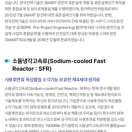
있습니다. 한국전력기술은 SMART 원전의 표준설계 개발 및 표준설계인가 획득을
위한 종합설계 및 원자로계통설계를 수행하였으며, 원자력안전위원회로부터
2012년 7월 SMART 원전에 대한 표준설계인가를 취득하였습니다. 한편,
한국전력기술은 우리나라와 사우디아라비아 간에 체결된 ‘한-사우디 스마트원전
건설 전 설계(PPE : Pre-Project Engineering) 협약’에 따라 '스마트 원전건설 전
설계 사업의 종합설계'를 수행하여 안전성이 대폭 향상된 피동형 스마트원전
(SMART100)개발을 2018년 12월에 완료하였습니다.
소듐냉각고속로(Sodium-cooled Fast
Reactor : SFR)
사용후연료 독성물질 소각기능 보유한 제4세대 원자로
소듐냉각고속로(Sodium-cooled Fast Reactor : SFR)는 현재 연구개발 중인
원자로 중에서 지속가능성, 경제성, 안전성, 핵확산저항성 등 제4세대 원자로의
기술목표를 만족하는 최신의 원자로입니다. 가압경수로 사용후연료의 독성물질
소각기능을 가진 SFR 원형로를 2012년부터 개발하고 있으며, 가압경수로
사용후연료는 파이로프로세싱으로부터 독성 핵종(초우라늄 등)이 회수되어 SFR
노내에서 효과적으로 연소시킴으로써 궁극적으로 사용후연료 처분량을 감소시킬
수 있습니다. SFR 원형로는 150MWe 전기용량의 소듐냉각고속로이며 풀형(pool
type) 원자로를 채택하고 있습니다. SFR 원형로의 일차열전달계통은