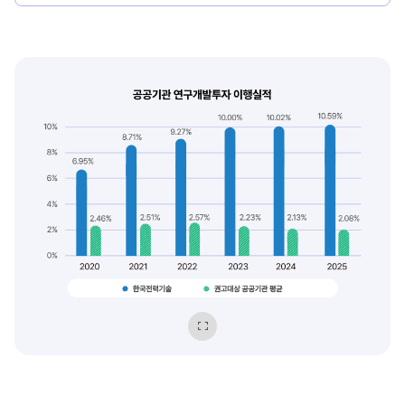
포트폴리오
확대보기
전략
매트릭스
가로축은
내부적합도
(왼쪽
Low에서
오른쪽
High),
세로축은
시장매력도
(아래
Low에서
위
High)
이며,
우상단으로
2020년
갈수록
한국전력기술
우선순위가
:
높다.
이미지
6.95%
배경색과
2020년
점선으로
확대보기
권고대상
1순위