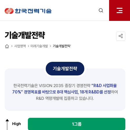
전체메
한국전력기술
열기
검색
레이어
열기
기술개발전략
공유하기
사업영역
미래기술개발
기술개발전략
홈
기술개발전략
한국전력기술은 VISION 2035 중장기 경영전략
“R&D 사업화율
70%” 경영목표를 바탕으로
8대 핵심사업, 18개 R&BD를 선정
하여
R&D 역량개발에 집중하고 있습니다.
R&D
High
1그룹
우선순위별