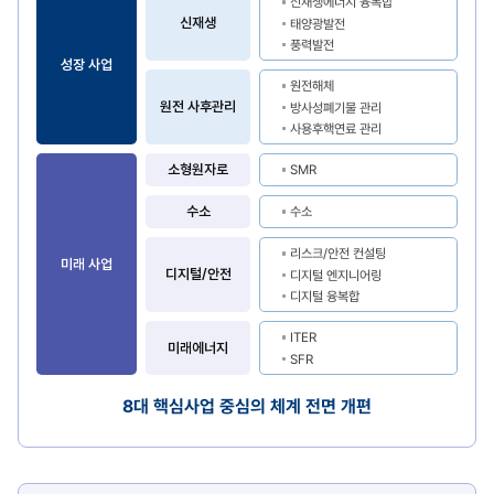
신재생에너지 융복합
대한
신재생
태양광발전
테이블
풍력발전
성장 사업
원전해체
원전 사후관리
방사성폐기물 관리
사용후핵연료 관리
소형원자로
SMR
수소
수소
리스크/안전 컨설팅
미래 사업
디지털/안전
디지털 엔지니어링
디지털 융복합
ITER
미래에너지
SFR
8대 핵심사업 중심의 체계 전면 개편