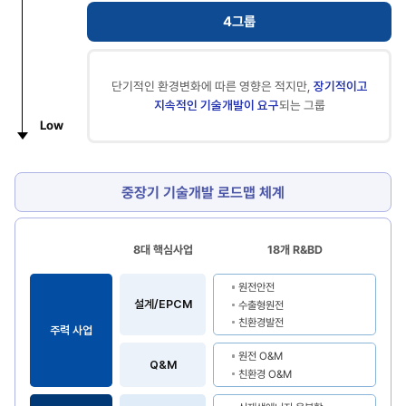
4그룹
단기적인 환경변화에 따른
영향은 적지만,
장기적이고
지속적인 기술개발이 요구
되는 그룹
Low
중장기 기술개발 로드맵 체계
8대 핵심사업
18개 R&BD
주력사업,
원전안전
성장
설계/EPCM
수출형원전
사업,
친환경발전
미래사업의
주력 사업
8대
원전 O&M
핵심사업과
Q&M
친환경 O&M
18개
R&BD에