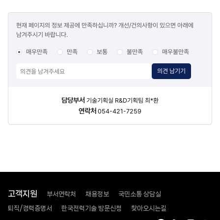
공공기관
(녹색),
평균
2순위
콘텐츠
:
(청록색),
현재 페이지의 정보 제공에 만족하십니까? 개선/건의사항이 있으면 아래에
만족도
2.46%
3순위
남겨주시기 바랍니다.
조사
2021년
(파란색)
한국전력기술
영역이
매우만족
만족
보통
불만족
매우불만족
:
구분된다.
8.71%
1순위
의견 남기기
2021년
(1st
권고대상
Priority)
공공기관
1그룹:
담당자
담당부서
기술기획실 R&D기획팀 최*환
평균
G
정보
연락처
054-421-7259
:
디지털/
2.51%
안전,
2022년
F
한국전력기술
수소,
:
E
9.27%
소형원자로
2022년
2순위
권고대상
(2nd
공공기관
Priority)
고객지원
부서연락처
채용정보
국민소통 상담실
평균
2그룹:
:
A
퇴직/경력증명서
한국전력기술 방문신청
찾아오시는길
2.57%
설계/EPCM,