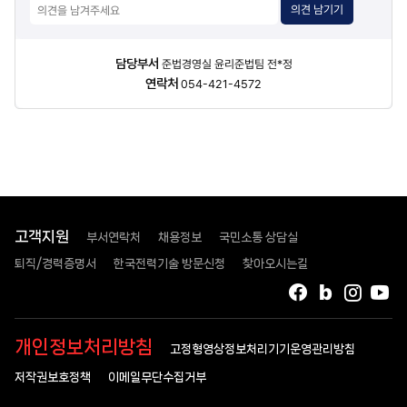
의견 남기기
담당자
담당부서
준법경영실 윤리준법팀 전*정
정보
연락처
054-421-4572
고객지원
부서연락처
채용정보
국민소통 상담실
퇴직/경력증명서
한국전력기술 방문신청
찾아오시는길
페이스북
블로그
인스타
유
개인정보처리방침
고정형영상정보처리기기운영관리방침
저작권보호정책
이메일무단수집거부