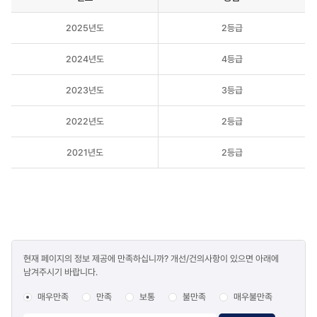
연도,
2025년도
2등급
등급,
점수가
있는
2024년도
4등급
공공기관
청렴도
2023년도
3등급
측정
결과
2022년도
2등급
테이블입니다.
2021년도
2등급
콘텐츠
현재 페이지의 정보 제공에 만족하십니까? 개선/건의사항이 있으면 아래에
만족도
남겨주시기 바랍니다.
조사
매우만족
만족
보통
불만족
매우불만족