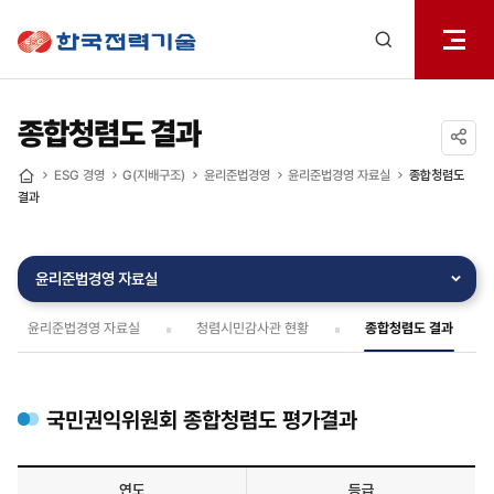
전체메
한국전력기술
열기
검색
레이어
열기
종합청렴도 결과
공유하기
ESG 경영
G(지배구조)
윤리준법경영
윤리준법경영 자료실
종합청렴도
홈
결과
윤리준법경영 자료실
윤리준법경영 자료실
청렴시민감사관 현황
종합청렴도 결과
국민권익위원회 종합청렴도 평가결과
연도
등급