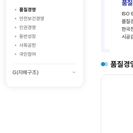
품질
품질경영
ISO 
안전보건경영
품질경
인권경영
한국전
동반성장
시공감
사회공헌
국민참여
품질경
G(지배구조)