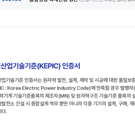
사업장의
인증범위
인증범위를
부속시
나타냅니다.
참조
인증번호
유효기간
:
2018년
QMS-
09월
4529
15일부터
한국전력기술
2021년
산업기술기준(KEPIC) 인증서
09월
(주)
14일까지
업기술기준 인증서는 원자력 발전, 설계, 제작 및 시공에 대한 품
본사
최초인증일
PIC : Korea Electric Power Industry Code)에 만족할 
:
:
력기계 기술기준품목의 제조자(MN) 및 원자력구조 기술기준 품목의 
토목,
1999년
건축
발전소 건설 시 종합설계 역무 뿐만 아니라 각종 기기의 설계, 구매, 
11월
및
다.
25일
주택,
2021년
전기
08월
및