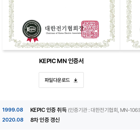
시공관리
원자로설계개발단
원자력
발전소
건설산업의
사업관리,
엔지니어링
자격인증서
자격인
KEPIC MN 인증서
및
인증서
인증서
설계,
번호
번호
구매,
파일다운로드
:
:
시공
MN-
SN-
및
106
107
유지보수,
회사명
회사명
건설사업
1999.08
KEPIC 인증 취득
(인증기관 : 대한전기협회, MN-106호,
:
:
관리
2020.08
8차 인증 갱신
한국전력기술
한국전력
및
(주)
(주)
시공관리
위
위
2021년