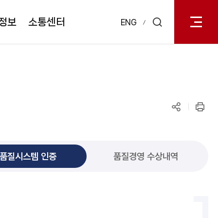
전체메
열기
정보
소통센터
ENG
검색
레이어
열기
공유하기
인쇄
품질시스템 인증
품질경영 수상내역