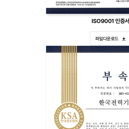
경영시스템인증서
ISO9001 인증
한국전력기술
파일다운로드
(주)
본사
:
경상북도
김천시
혁신로
269
원자로설계개발단
:
대전광역시
유성구
대덕대로989번길
111