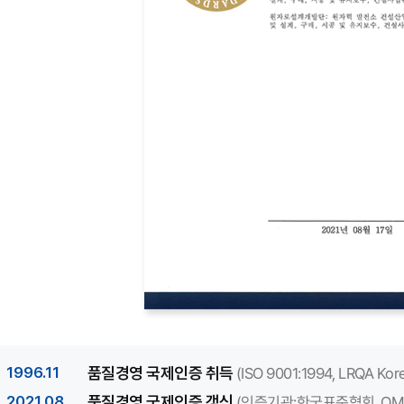
한국표준협회는
위
조직의
품질경영시스템이
아래의
표준과
인증범위에
적합함을
인증합니다.
인증번호
QMS-
4529
표준
KS
부속서
Q
이
ISO
1996.11
품질경영 국제인증 취득
(ISO 9001:1994, LRQA K
부속서는
9001:2015/ISO
하기
2021.08
품질경영 국제인증 갱신
(인증기관:한국표준협회, QMS
9001:2015