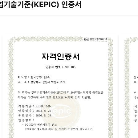
17일
기술기준(KEPIC) 인증서
플랜트
한국표준협회장
(원자력,
화력,
LNG
복합화력발전소와
환경설비
포함)
건설산업의
사업관리,
엔지니어링
및
설계,
구매,
시공
및
유지보수,
건설사업관리
및