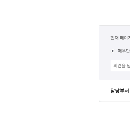
콘텐츠
만족도
현재 페이
조사
매우만
담당자
담당부서
정보