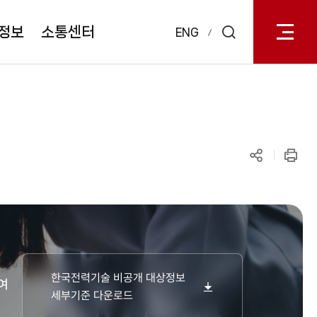
전체메
열기
정보
소통센터
ENG
검색
레이어
열기
공유하기
인쇄
한국전력기술 비공개 대상정보
여
세부기준 다운로드