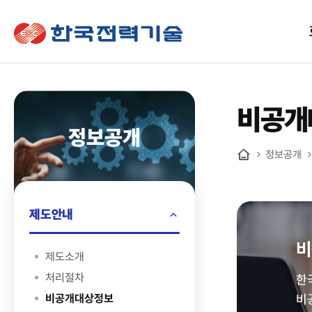
한국전력기술
비공개
정보공개
정보공개
홈
제도안내
비
제도소개
처리절차
한
비공개대상정보
비