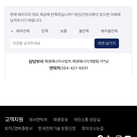
콘텐츠
현재 페이지의 정보 제공에 만족하십니까? 개선/건의사항이 있으면 아래에
만족도
남겨주시기 바랍니다.
조사
매우만족
만족
보통
불만족
매우불만족
의견 남기기
담당자
담당부서
재생에너지사업처 재생에너지개발팀 이*남
정보
연락처
054-421-5631
고객지원
부서연락처
채용정보
국민소통 상담실
퇴직/경력증명서
한국전력기술 방문신청
찾아오시는길