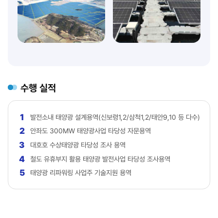
수행 실적
1
발전소내 태양광 설계용역(신보령1,2/삼척1,2/태안9,10 등 다수)
2
안좌도 300MW 태양광사업 타당성 자문용역
3
대호호 수상태양광 타당성 조사 용역
4
철도 유휴부지 활용 태양광 발전사업 타당성 조사용역
5
태양광 리파워링 사업주 기술지원 용역