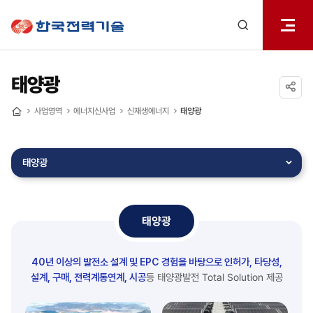
전체메
한국전력기술
열기
검색
레이어
열기
태양광
공유하기
사업영역
에너지신사업
신재생에너지
태양광
홈
태양광
태양광
40년 이상의 발전소 설계 및 EPC 경험을 바탕으로 인허가, 타당성,
설계, 구매, 전력계통연계, 시공
등
태양광발전 Total Solution 제공