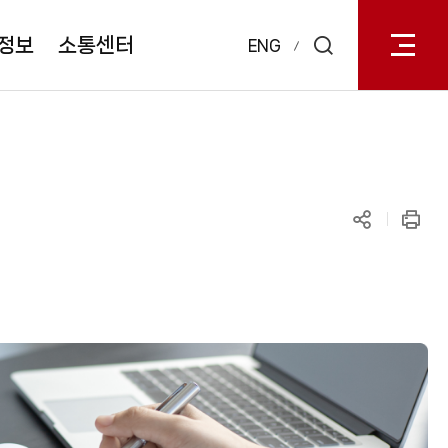
전체메
열기
정보
소통센터
ENG
검색
레이어
열기
공유하기
인쇄