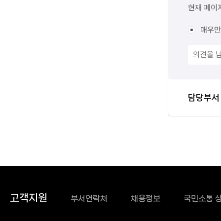
만족도
현재 페이
조사
매우만
담당자
담당부서
정보
고객지원
부서연락처
채용정보
국민소통 