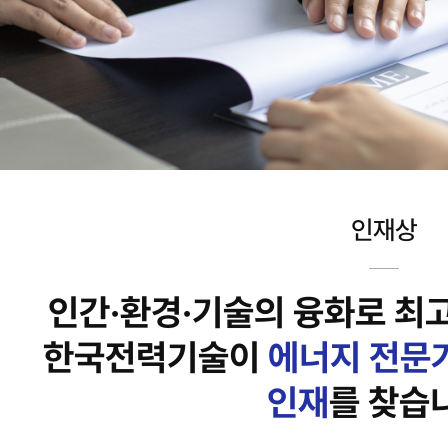
인재상
인간·환경·기술의 융화로 최
한국전력기술이
에너지 전문
인재
를 찾습