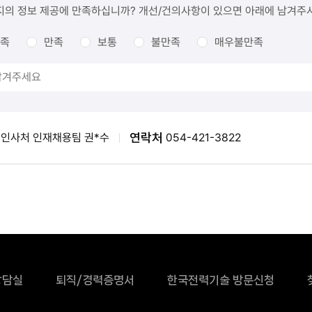
지의 정보 제공에 만족하십니까? 개선/건의사항이 있으면 아래에 남겨주
족
만족
보통
불만족
매우불만족
연락처
인사처 인재채용팀 권*수
054-421-3822
상담실
퇴직/경력증명서
한국전력기술 방문신청