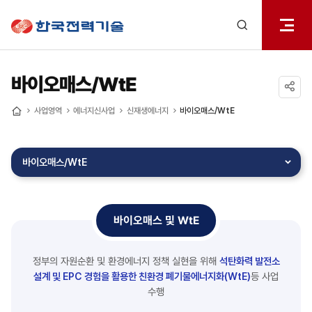
전체메
한국전력기술
열기
검색
레이어
열기
바이오매스/WtE
공유하기
사업영역
에너지신사업
신재생에너지
바이오매스/WtE
홈
바이오매스/WtE
바이오매스 및 WtE
정부의 자원순환 및 환경에너지 정책 실현을 위해
석탄화력 발전소
설계 및 EPC 경험을 활용한
친환경 폐기물에너지화(WtE)
등 사업
수행