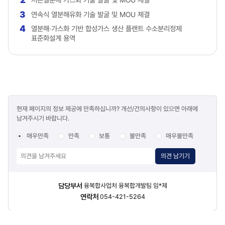
3
연속식 열분해유화 기술 발굴 및 MOU 체결
4
열분해·가스화 기반 합성가스 생산 플랜트 수소분리정제
표준화설계 용역
콘텐츠
현재 페이지의 정보 제공에 만족하십니까? 개선/건의사항이 있으면 아래에
만족도
남겨주시기 바랍니다.
조사
매우만족
만족
보통
불만족
매우불만족
의견 남기기
담당자
담당부서
융복합사업처 융복합개발팀 임*제
정보
연락처
054-421-5264