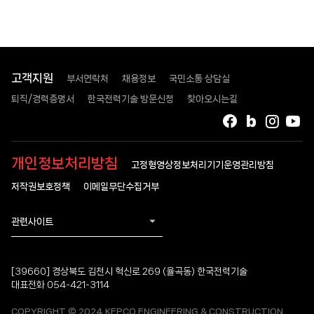
고객지원
부서연락처
채용정보
국민소통 상담실
퇴직/경력증명서
한국전력기술 방문신청
찾아오시는길
페이스북
블로그
인스타
유
개인정보처리방침
고정형영상정보처리기기운영관리방침
저작권보호정책
이메일무단수집거부
관련사이트
[39660] 경상북도 김천시 혁신로 269 (율곡동) 한국전력기술
대표전화 054-421-3114
COPYRIGHT © 2024 KEPCO ENGINEERING & CONSTRUCTION