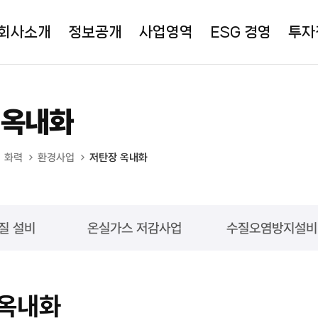
회사소개
정보공개
사업영역
ESG 경영
투자
 옥내화
화력
환경사업
저탄장 옥내화
질 설비
온실가스 저감사업
수질오염방지설비
 옥내화