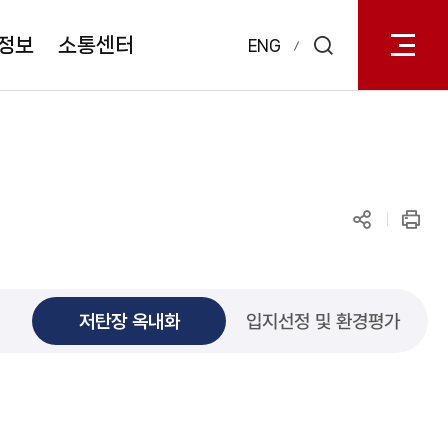
전체메
열기
정보
소통센터
ENG
검색
레이어
열기
공유하기
인쇄
저탄장 옥내화
입지선정 및 환경평가