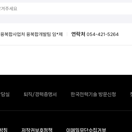
연락처
융복합사업처 융복합개발팀 임*제
054-421-5264
상담실
퇴직/경력증명서
한국전력기술 방문신청
방침
저작권보호정책
이메일무단수집거부