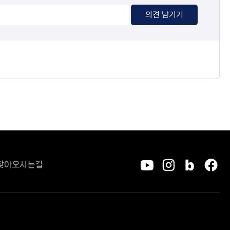
의견 남기기
찾아오시는길
유튜브
인스타그
블로그
페