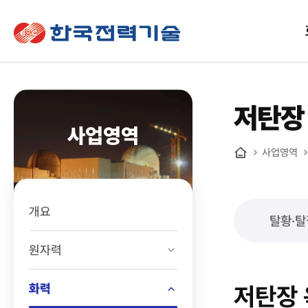
한국전력기술
저탄장
사업영역
사업영역
홈
개요
탈황·탈
원자력
화력
저탄장