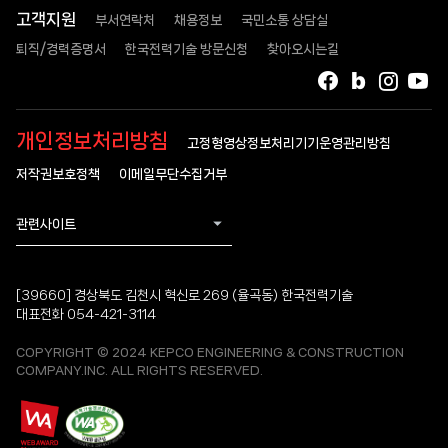
형태로
고객지원
부서연락처
채용정보
국민소통 상담실
배치되어
있고,
퇴직/경력증명서
한국전력기술 방문신청
찾아오시는길
상부에
수소누출센서
모니터링
·
페이스북
블로그
인스타
유
개인정보처리방침
알람이
고정형영상정보처리기기운영관리방침
표기되어
저작권보호정책
이메일무단수집거부
있다.
에너지
내부거래
관련사이트
주거단지와
중앙
에너지
설비
[39660] 경상북도 김천시 혁신로 269 (율곡동) 한국전력기술
사이에
대표전화 054-421-3114
전기에너지와
열에너지를
COPYRIGHT © 2024 KEPCO ENGINEERING & CONSTRUCTION
주고받는
COMPANY.INC. ALL RIGHTS RESERVED.
양방향
화살표가
있다.
수소