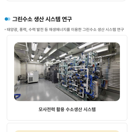
핵심기술
산업과
도식
저장
설명
·
그린수소 생산 시스템 연구
중앙에
운송
파란
시설로
태양광, 풍력, 수력 발전 등 재생에너지를 이용한 그린수소 생산 시스템 연구
원형의
퍼져
H2(수소)
나가는
표시가
구조를
있고,
아이콘과
아래로
점선
이어지는
·
선과
실선으로
화살표가
표현한다.
하단
에너지
녹색
유입
막대의
(오른쪽)
최종
원자력발전소
목표
두
문구로
기에서
연결된다.
모사전력 활용 수소생산 시스템
중앙
H2
수소
주위에
생산
기술
시설로
분야별