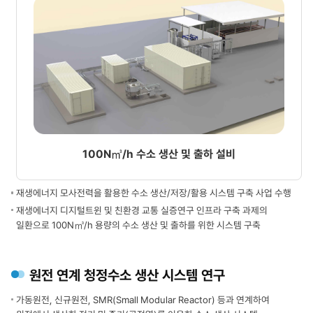
연결된다.
박스가
적색
배치되어
점선은
있다.
원전공정열
수소저장
(Nuclear
·
Process
이송기술
Heat)
저장탱크,
을,
배관망,
청색
충전소
점선은
수소생산기술
고온수전해
수전해
·
100N㎥/h 수소 생산 및 출하 설비
방식,
비송전
원전이용,
전력
암모니아
·
재생에너지 모사전력을 활용한 수소 생산/저장/활용 시스템 구축 사업 수행
크래킹
저온수전해
전력망
재생에너지 디지털트윈 및 친환경 교통 실증연구 인프라 구축 과제의
등
기술
일환으로 100N㎥/h 용량의 수소 생산 및 출하를 위한 시스템 구축
수소
지능형
생산에
전력망,
쓰이는
스마트
전기
원전 연계 청정수소 생산 시스템 연구
그리드
·
수소활용기술
열
가동원전, 신규원전, SMR(Small Modular Reactor) 등과 연계하여
연료전지,
경로를