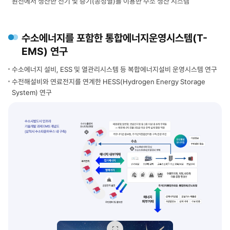
원전에서 생산한 전기 및 증기(공정열)를 이용한 수소 생산 시스템
수소발전,
나타낸다.
모빌리티
수소
안전
·
·
열
수소에너지를 포함한 통합에너지운영시스템(T-
표준화
·
EMS) 연구
안전기술,
전력
표준규격
유출
수소에너지 설비, ESS 및 열관리시스템 등 복합에너지설비 운영시스템 연구
통합
중앙
목표
수전해설비와 연료전지를 연계한 HESS(Hydrogen Energy Storage
시설에서
하단
System) 연구
청정수소
녹색
운송
띠에는
(청색
그린
점선)
·
이
청정수소
저장
통합기술
구
확보와
(청정수소
수소시장
저장),
선점
공장
및
형태의
사업화가
청정수소
제시되어
활용산업,
있다.
수소시범도시
청정수소
인프라