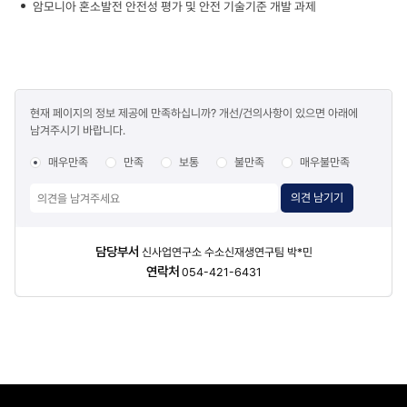
수소
암모니아 혼소발전 안전성 평가 및 안전 기술기준 개발 과제
표시되어
흐름,
있다.
우측
·
하부의
통합
콘텐츠
관제와
현재 페이지의 정보 제공에 만족하십니까? 개선/건의사항이 있으면 아래에
만족도
외부
남겨주시기 바랍니다.
조사
시장
연계,
매우만족
만족
보통
불만족
매우불만족
상단의
사업
의견 남기기
목표와
안전
모니터링
담당자
담당부서
신사업연구소 수소신재생연구팀 박*민
허브가
정보
연락처
054-421-6431
함께
표시된다.
주거단지
여섯
채의
주택
아이콘이
호