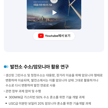
운송
기술개발
·
이미지
과제
충전사업
EMS
시설로
확대보기
개념도
뻗어
상세
있다.
설명
상단에는
삼척시
공정열
수소
Youtube에서 보기
활용산업으로
타운하우스
이어지는
단지
적색
내에
점선이
구축되는
있다.
에너지관리시스템
원전
(EMS)
쪽에서
발전소 수소/암모니아 활용 연구
개념을
송전전력
나타낸다.
(적색
생산된 그린수소 및 청정수소는 대용량, 장거리 이송을 위해 암모니아 형태로
좌측
실선,
변환하여 이송되며, 발전소에서는 이를 암모니아 상태 그대로 활용하거나
주거단지,
전주)
수소로 다시 변환하여 발전 연료로 사용
중앙의
이
전기
관련 정부 과제 참여 및 수행
전력
·
활용산업으로
300MW급 가스터빈 50% 수소 혼소를 위한 기술 개발 과제
열
공급되는
USC급 미분탄 보일러 20% 암모니아 혼소를 위한 기술개발 과제
·
경로도