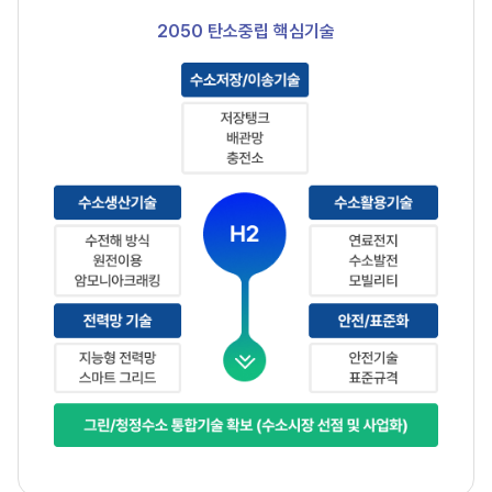
청정수소
생산
2050 탄소중립 핵심기술
·
유통
생태계
도식
설명
중앙에
수소
생산
시설이
있고,
오른쪽
원자력발전소에서
열과
전력이
들어오며,
생산된
청정수소와
잉여
열
·
2050
전력이
탄소중립
주변