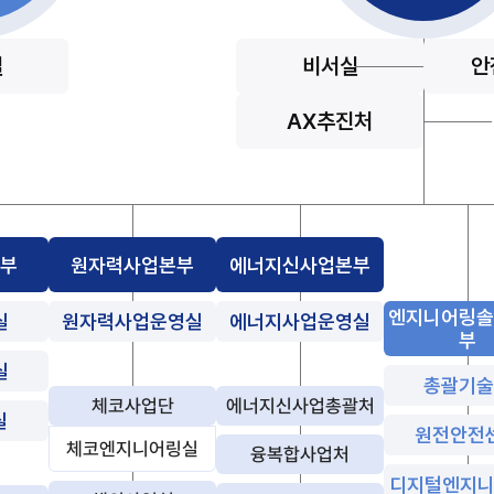
실
비서실
안
AX추진처
본부
원자력사업본부
에너지신사업본부
엔지니어링
실
원자력사업운영실
에너지사업운영실
부
실
총괄기
체코사업단
에너지신사업총괄처
실
원전안전
체코엔지니어링실
융복합사업처
디지털엔지