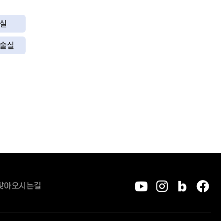
실
술실
찾아오시는길
유튜브
인스타그
블로그
페