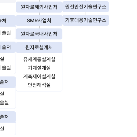
원전안전기술연구소
원자로해외사업처
기후대응기술연구소
SMR사업처
술처
기술실
원자로국내사업처
기술처
원자로설계처
실
유체계통설계실
기술실
기계설계실
계측제어설계실
술처
안전해석실
실
술실
술처
실