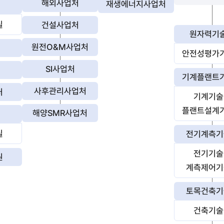
해외사업처
재생에너지사업처
실
건설사업처
원자력기
원전O&M사업처
안전성평가
SI사업처
기계플랜트
사후관리사업처
처
기계기술
플랜트설계
해양SMR사업처
실
전기계측기
전기기술
원
계측제어기
토목건축기
건축기술