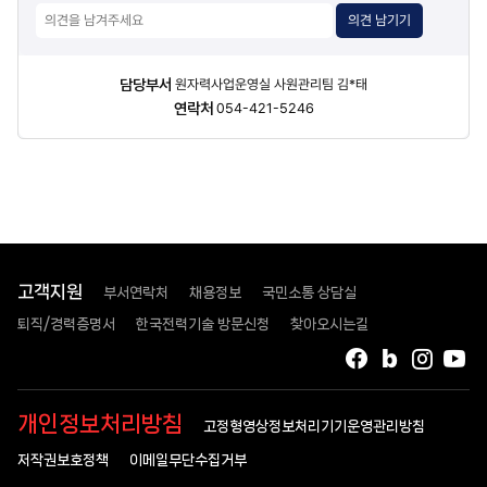
의견 남기기
담당자
담당부서
원자력사업운영실 사원관리팀 김*태
정보
연락처
054-421-5246
고객지원
부서연락처
채용정보
국민소통 상담실
퇴직/경력증명서
한국전력기술 방문신청
찾아오시는길
페이스북
블로그
인스타
유
개인정보처리방침
고정형영상정보처리기기운영관리방침
저작권보호정책
이메일무단수집거부