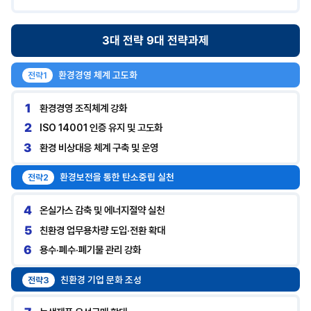
3대 전략
9대 전략과제
환경경영 체계 고도화
전략1
1
환경경영 조직체계 강화
2
ISO 14001 인증 유지 및 고도화
3
환경 비상대응 체계 구축 및 운영
환경보전을 통한 탄소중립 실천
전략2
4
온실가스 감축 및 에너지절약 실천
5
친환경 업무용차량 도입·전환 확대
6
용수·폐수·폐기물 관리 강화
친환경 기업 문화 조성
전략3