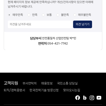
현재 페이지의 정보 제공에 만족하십니까? 개선/건의사항이 있으면 아래에
만족도
남겨주시기 바랍니다.
조사
매우만족
만족
보통
불만족
매우불만족
의견 남기기
담당자
담당부서
안전품질처 산업안전팀 박*민
정보
연락처
054-421-7742
고객지원
부서연락처
채용정보
국민소통 상담실
퇴직/경력증명서
한국전력기술 방문신청
찾아오시는길