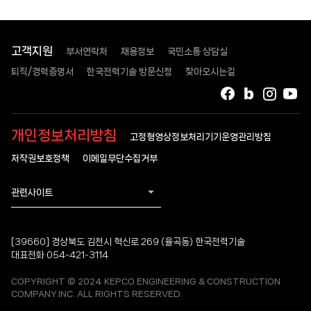
고객지원
부서연락처
채용정보
국민소통 상담실
퇴직/경력증명서
한국전력기술 방문신청
찾아오시는길
페이스북
블로그
인스타
유
개인정보처리방침
고정형영상정보처리기기운영관리방침
저작권보호정책
이메일무단수집거부
관련사이트
[39660] 경상북도 김천시 혁신로 269 (율곡동) 한국전력기술
대표전화 054-421-3114
COPYRIGHT © 2024 KEPCO ENGINEERING & CONSTRUCTION
COMPANY.INC. ALL RIGHTS RESERVED.