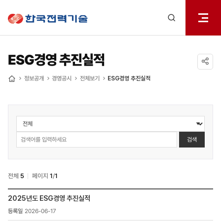
전체메
한국전력기술
열기
검색
레이어
열기
ESG경영 추진실적
공유하기
정보공개
경영공시
전체보기
ESG경영 추진실적
홈
정보공개
>
경영공시
검색
>
ESG경영
추진실적
전체
5
페이지
1
/
1
검색
정보공개
2025년도 ESG경영 추진실적
>
2026-06-17
경영공시