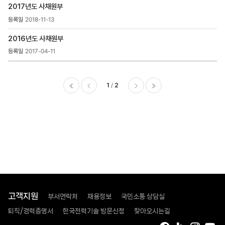
2017년도 사채원부
2018-11-13
2016년도 사채원부
2017-04-11
1
2
이전
다음
마지막
고객지원
부서연락처
채용정보
국민소통 상담실
퇴직/경력증명서
한국전력기술 방문신청
찾아오시는길