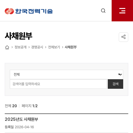
전체메
한국전력기술
열기
검색
레이어
열기
사채원부
공유하기
정보공개
경영공시
전체보기
사채원부
홈
정보공개
>
경영공시
검색
>
사채원부
검색
전체
20
페이지
1
/
2
정보공개
2025년도 사채원부
>
2026-04-16
경영공시