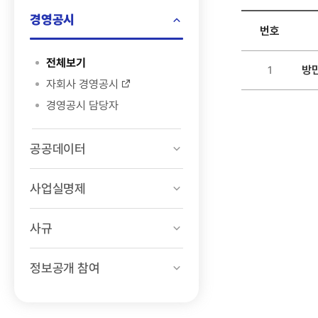
정상화
경영공시
계획
번호
검색
정보공개
전체보기
방
1
>
자회사 경영공시
경영공시
경영공시 담당자
>
방만경영
공공데이터
정상화
계획
목록
사업실명제
-
번호,
사규
제목,
등록일
정보공개 참여
,
첨부파일
,