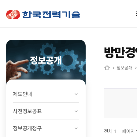
한국전력기술
방만경
정보공개
정보공개
홈
제도안내
정보공개
>
사전정보공표
경영공시
>
정보공개청구
전체
방만경영
1
페이지