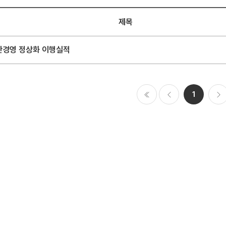
제목
만경영 정상화 이행실적
1
처음
이전
다음