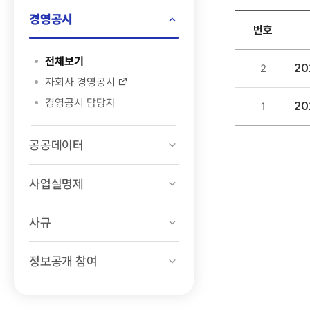
검색
경영공시
번호
정보공개
전체보기
2
2
>
자회사 경영공시
경영공시
경영공시 담당자
2
1
>
환경정보
공공데이터
목록
-
번호,
사업실명제
제목,
등록일
사규
,
첨부파일
정보공개 참여
,
조회수