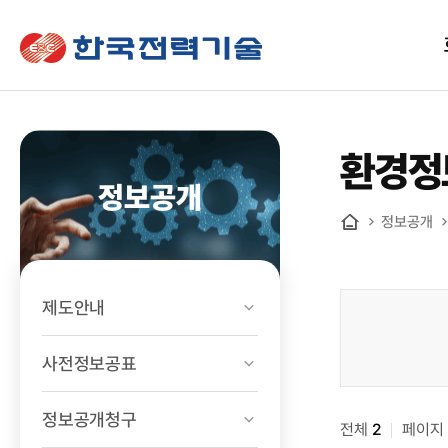
한국전력기술
환경정
정보공개
정보공개
홈
제도안내
정보공개
>
사전정보공표
경영공시
>
정보공개청구
전체
환경정보
2
페이지