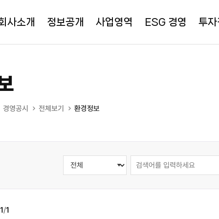
회사소개
정보공개
사업영역
ESG 경영
투자
보
경영공시
전체보기
환경정보
1
/
1