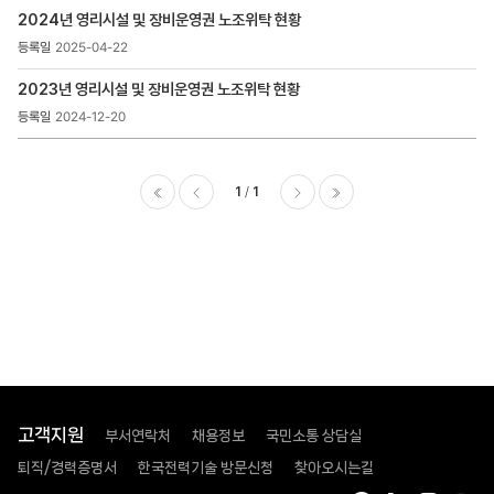
>
2024년 영리시설 및 장비운영권 노조위탁 현황
노조운영비
지원
2025-04-22
목록
-
2023년 영리시설 및 장비운영권 노조위탁 현황
번호,
2024-12-20
제목,
등록일
,
첨부파일
1
1
,
이전
다음
마지막
조회수
고객지원
부서연락처
채용정보
국민소통 상담실
퇴직/경력증명서
한국전력기술 방문신청
찾아오시는길