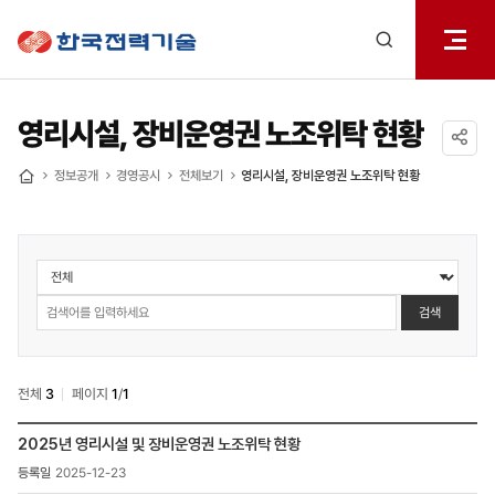
전체메
한국전력기술
열기
검색
레이어
열기
영리시설, 장비운영권 노조위탁 현황
공유하기
정보공개
경영공시
전체보기
영리시설, 장비운영권 노조위탁 현황
홈
정보공개
>
경영공시
검색
>
노조운영비
지원
전체
3
페이지
1
/
1
검색
정보공개
2025년 영리시설 및 장비운영권 노조위탁 현황
>
2025-12-23
경영공시