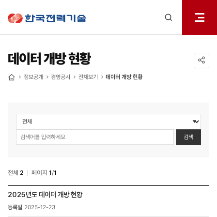
전체메
한국전력기술
열기
검색
레이어
열기
데이터 개방 현황
공유하기
정보공개
경영공시
전체보기
데이터 개방 현황
홈
정보공개
>
경영공시
검색
>
데이터
개방
전체
2
페이지
1
/
1
현황
검색
정보공개
2025년도 데이터 개방 현황
>
2025-12-23
경영공시