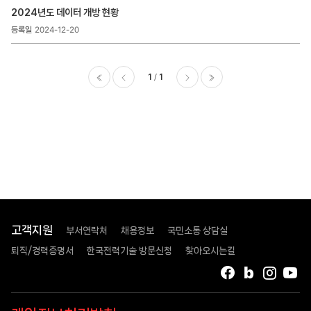
>
2024년도 데이터 개방 현황
데이터
개방
2024-12-20
현황
목록
-
1
1
번호,
제목,
이전
다음
마지막
등록일
,
첨부파일
,
조회수
고객지원
부서연락처
채용정보
국민소통 상담실
퇴직/경력증명서
한국전력기술 방문신청
찾아오시는길
페이스북
블로그
인스타
유