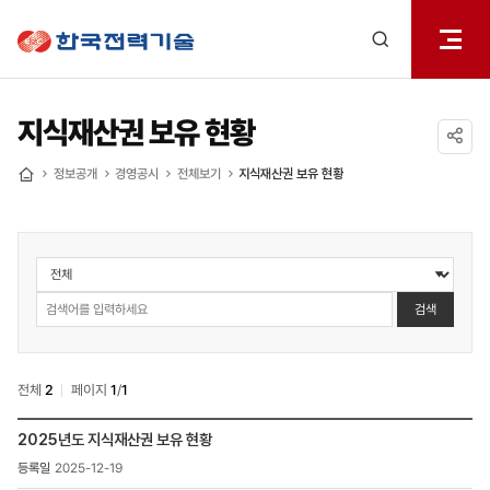
전체메
한국전력기술
열기
검색
레이어
열기
지식재산권 보유 현황
공유하기
정보공개
경영공시
전체보기
지식재산권 보유 현황
홈
정보공개
>
경영공시
검색
>
지식재산권
보유
전체
2
페이지
1
/
1
현황
검색
정보공개
2025년도 지식재산권 보유 현황
>
2025-12-19
경영공시