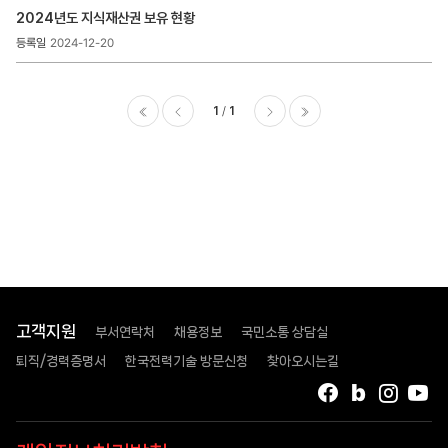
>
2024년도 지식재산권 보유 현황
지식재산권
보유
2024-12-20
현황
목록
-
1
1
번호,
제목,
이전
다음
마지막
등록일
,
첨부파일
,
조회수
고객지원
부서연락처
채용정보
국민소통 상담실
퇴직/경력증명서
한국전력기술 방문신청
찾아오시는길
페이스북
블로그
인스타
유