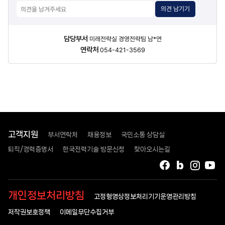
의견 남기기
담당자
담당부서
미래전략실 경영전략팀 남*연
정보
연락처
054-421-3569
고객지원
부서연락처
채용정보
국민소통 상담실
퇴직/경력증명서
한국전력기술 방문신청
찾아오시는길
페이스북
블로그
인스타
유
개인정보처리방침
고정형영상정보처리기기운영관리방침
저작권보호정책
이메일무단수집거부