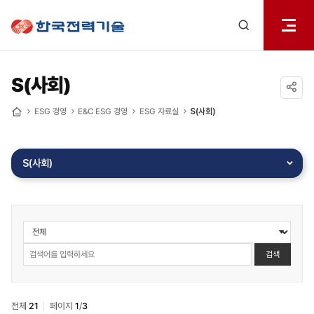
전체메
한국전력기술
열기
검색
레이어
열기
S(사회)
공유하기
ESG 경영
E&C ESG 경영
ESG 자료실
S(사회)
홈
S(사회)
ESG
경영
>
검색
E&C
ESG
경영
전체
21
페이지
1
/
3
>