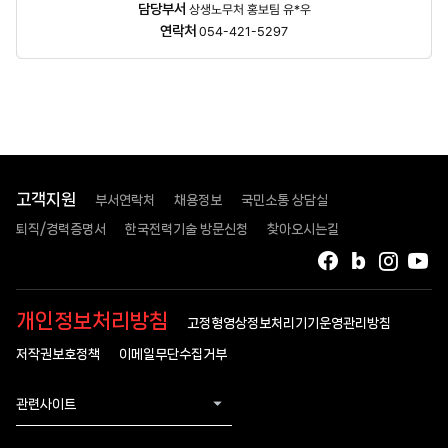
담당자
담당부서
상생노무처 홍보팀 유*우
정보
연락처
054-421-5297
고객지원
부서연락처
채용정보
국민소통 상담실
퇴직/경력증명서
한국전력기술 방문신청
찾아오시는길
페이스북
블로그
인스타
유
개인정보처리방침
고정형영상정보처리기기운영관리방침
저작권보호정책
이메일무단수집거부
관련사이트