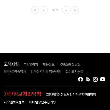
1
1
이전
다음
마지막
고객지원
부서연락처
채용정보
국민소통 상담실
퇴직/경력증명서
한국전력기술 방문신청
찾아오시는길
페이스북
블로그
인스타
유
개인정보처리방침
고정형영상정보처리기기운영관리방침
저작권보호정책
이메일무단수집거부