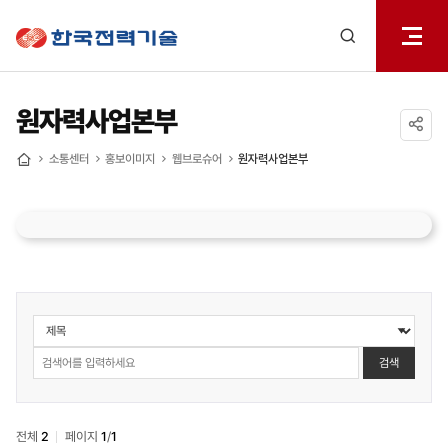
전체메
한국전력기술
열기
검색
레이어
열기
원자력사업본부
공유하기
소통센터
홍보이미지
웹브로슈어
원자력사업본부
홈
소통센터
>
홍보책자
검색
>
웹브로슈어
>
전체
2
페이지
1
/
1
원자력본부