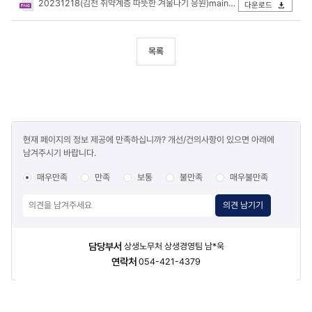
20231218(김천 취약계층 따뜻한 겨울나기 응원)main.png
다운로드
목록
콘텐츠
현재 페이지의 정보 제공에 만족하십니까? 개선/건의사항이 있으면 아래에
만족도
남겨주시기 바랍니다.
조사
매우만족
만족
보통
불만족
매우불만족
의견 남기기
담당자
담당부서
상생노무처 상생경영팀 남*욱
정보
연락처
054-421-4379