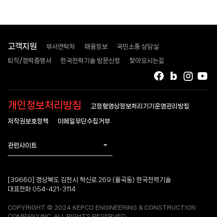
고객지원
부서연락처
채용정보
국민소통 상담실
퇴직/경력증명서
한국전력기술 방문신청
찾아오시는길
페이스북
블로그
인스타
유
개인정보처리방침
고정형영상정보처리기기운영관리방침
저작권보호정책
이메일무단수집거부
관련사이트
[39660] 경상북도 김천시 혁신로 269 (율곡동) 한국전력기술
대표전화 054-421-3114
COPYRIGHT © 2024 KEPCO ENGINEERING & CONSTRUCTION
COMPANY.INC. ALL RIGHTS RESERVED.