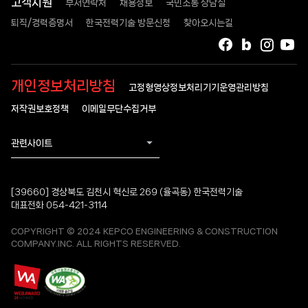
고객지원
부서연락처
채용정보
국민소통 상담실
퇴직/경력증명서
한국전력기술 방문신청
찾아오시는길
페이스북
블로그
인스타
유
개인정보처리방침
고정형영상정보처리기기운영관리방침
저작권보호정책
이메일무단수집거부
관련사이트
[39660] 경상북도 김천시 혁신로 269 (율곡동) 한국전력기술
대표전화 054-421-3114
COPYRIGHT © 2024 KEPCO ENGINEERING & CONSTRUCTION
COMPANY.INC. ALL RIGHTS RESERVED.