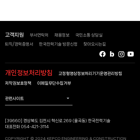
고객지원
부서연락처
채용정보
국민소통 상담실
퇴직/경력증명서
한국전력기술 방문신청
찾아오시는길
페이스북
블로그
인스타
유
개인정보처리방침
고정형영상정보처리기기운영관리방침
저작권보호정책
이메일무단수집거부
관련사이트
[39660] 경상북도 김천시 혁신로 269 (율곡동) 한국전력기술
대표전화 054-421-3114
COPYRIGHT © 2024 KEPCO ENGINEERING & CONSTRUCTION