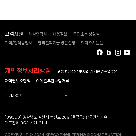
고객지원
부서연락처
채용정보
국민소통 상담실
퇴직/경력증명서
한국전력기술 방문신청
찾아오시는길
페이스북
블로그
인스타
유
개인정보처리방침
고정형영상정보처리기기운영관리방침
저작권보호정책
이메일무단수집거부
관련사이트
[39660] 경상북도 김천시 혁신로 269 (율곡동) 한국전력기술
대표전화 054-421-3114
COPYRIGHT © 2024 KEPCO ENGINEERING & CONSTRUCTION