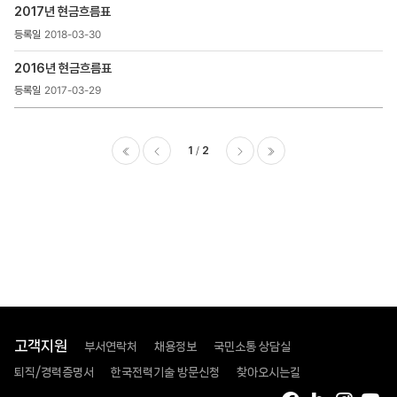
2017년 현금흐름표
2018-03-30
2016년 현금흐름표
2017-03-29
1
2
이전
다음
마지막
고객지원
부서연락처
채용정보
국민소통 상담실
퇴직/경력증명서
한국전력기술 방문신청
찾아오시는길