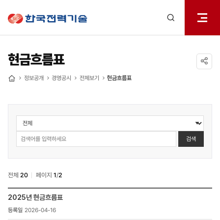
전체메
한국전력기술
열기
검색
레이어
열기
현금흐름표
공유하기
정보공개
경영공시
전체보기
현금흐름표
홈
정보공개
>
경영공시
검색
>
현금흐름표
검색
전체
20
페이지
1
/
2
정보공개
2025년 현금흐름표
>
2026-04-16
경영공시