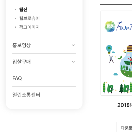
검색
웹진
웹브로슈어
광고이미지
홍보영상
입찰구매
FAQ
열린소통센터
2018
다운