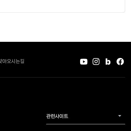
찾아오시는길
유튜브
인스타그
블로그
페
관련사이트