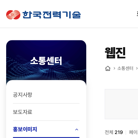
한국전력기술
웹진
소통센터
소통센터
홈
공지사항
소통센터
>
보도자료
홍보책자
>
홍보이미지
전체
웹진
219
페