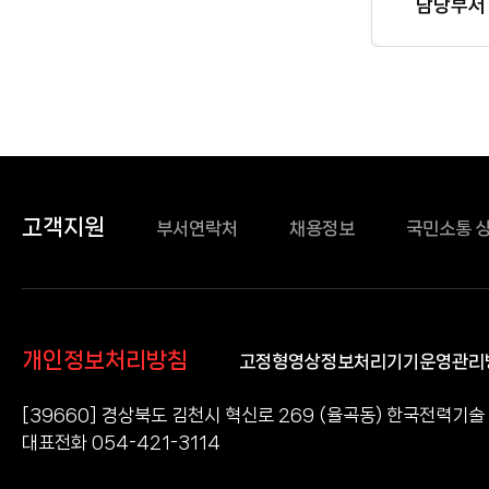
담당자
담당부서
정보
고객지원
부서연락처
채용정보
국민소통 
개인정보처리방침
고정형영상정보처리기기운영관리
[39660] 경상북도 김천시 혁신로 269 (율곡동) 한국전력기술
대표전화 054-421-3114