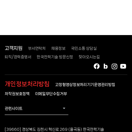
고객지원
부서연락처
채용정보
국민소통 상담실
퇴직/경력증명서
한국전력기술 방문신청
찾아오시는길
페이스북
블로그
인스타
유
개인정보처리방침
고정형영상정보처리기기운영관리방침
저작권보호정책
이메일무단수집거부
관련사이트
[39660] 경상북도 김천시 혁신로 269 (율곡동) 한국전력기술